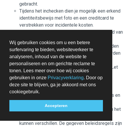
gebracht.
Tijdens het inchecken dien je mogelijk een erkend
identiteitsbewijs met foto en een creditcard te
verstrekken voor incidentele kosten.
Speciale verzoeken worden onder voorbehoud van
beschikbaarheid bij het inchecken ingewilligd.
Wij gebruiken cookies om u een betere
Hiervoor kunnen extra kosten in rekening worden
surfervaring te bieden, websiteverkeer te
gebracht. Speciale verzoeken kunnen niet worden
analyseren, inhoud van de website te
gegarandeerd.
personaliseren en om gerichte reclame te
Deze accommodatie accepteert creditcards. Let
tonen. Lees meer over hoe wij cookies
op: contante betalingen zijn niet toegestaan.
gebruiken in onze
Privacyverklaring
. Door op
De accommodatie beschikt over de volgende
deze site te blijven, ga je akkoord met ons
veiligheidsvoorzieningen: brandblusser,
cookiegebruik.
rookmelder, beveiligingssysteem, EHBO-doos en
raambeveiliging
Accepteren
Houd er rekening mee dat culturele normen en het
gastenbeleid per land en per accommodatie
kunnen verschillen. De gegeven beleidsregels zijn
verstrekt door de accommodatie.