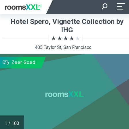
Aankomst
Vertrek
Hotel Spero, Vignette Collection by
Ligging van de kamer
Kamer
IHG
405 Taylor St, San Francisco
ZOEKEN
Zeer Goed
1
/
103