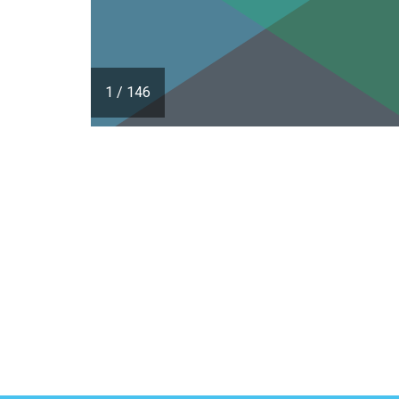
1
/
146