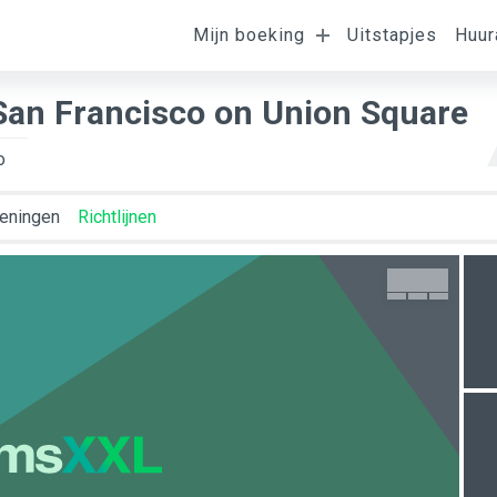
Ligging van de
Mijn boeking
Uitstapjes
Huur
omst
Vertrek
K
kamer
 San Francisco on Union Square
o
eningen
Richtlijnen