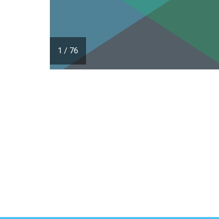
1
/
76