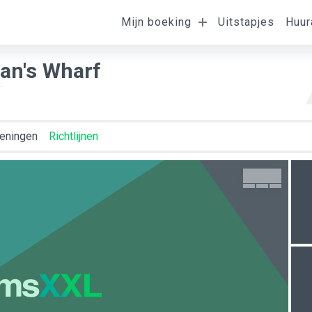
Ligging van de
Mijn boeking
Uitstapjes
Huur
omst
Vertrek
K
kamer
man's Wharf
eningen
Richtlijnen