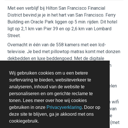
Met een verblijf bij Hilton San Francisco Financial
District bevind je je in het hart van San Francisco. Ferry
Building en Oracle Park liggen op 5 min. rijden. Dit hotel
ligt op 2,1 km van Pier 39 en op 2,6 km van Lombard
Street.
Overnacht in één van de 558 kamers met een lcd-
televisie. Je bed met pillowtop matras komt met donzen
dekbedden en luxe beddengoed. Met de digitale
zenders op de televisie kun je lekker ontspannen en
tegen betaling kun je gebruikmaken van wifi of
Wij gebruiken cookies om u een betere
kabelinternet. De privébadkamers met een
surfervaring te bieden, websiteverkeer te
bad/douchecombinatie hebben designer toiletartikelen
analyseren, inhoud van de website te
en haardrogers.
personaliseren en om gerichte reclame te
tonen. Lees meer over hoe wij cookies
Profiteer van fitnessfaciliteiten of maak gebruik van wifi
gebruiken in onze
Privacyverklaring
. Door op
(toeslag) of conciërgeservices. Andere kenmerken van
deze site te blijven, ga je akkoord met ons
dit hotel zijn huwelijksservices, een open haard in de
cookiegebruik.
lobby en gebruik van het fitnesscentrum in de buurt (met