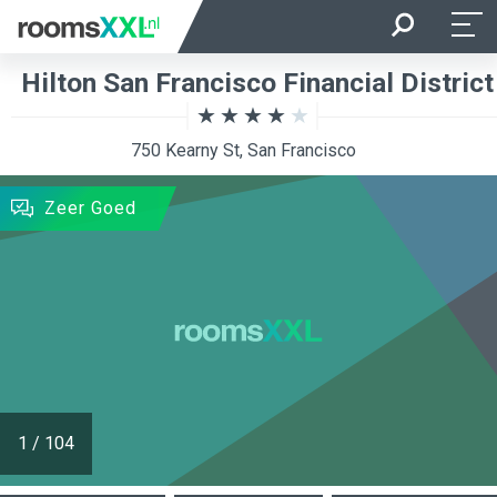
Aankomst
Vertrek
Hilton San Francisco Financial District
Ligging van de kamer
Kamer
750 Kearny St, San Francisco
ZOEKEN
Zeer Goed
1
/
104