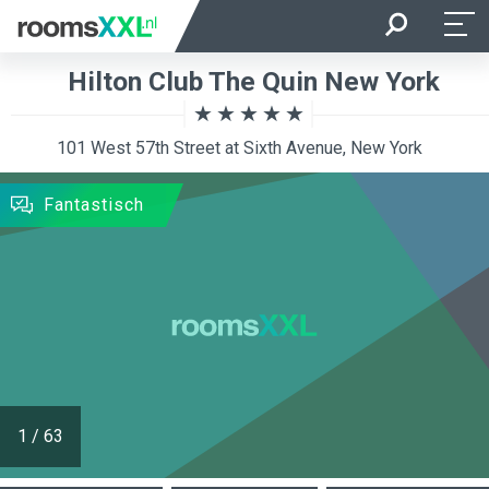
Aankomst
Vertrek
Hilton Club The Quin New York
Ligging van de kamer
Kamer
101 West 57th Street at Sixth Avenue, New York
ZOEKEN
Fantastisch
1
/
63