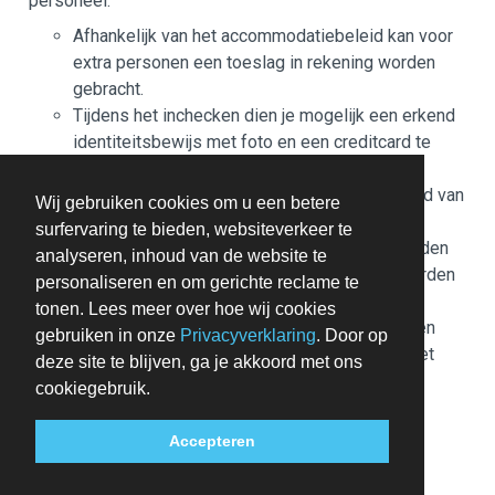
personeel.
Afhankelijk van het accommodatiebeleid kan voor
extra personen een toeslag in rekening worden
gebracht.
Tijdens het inchecken dien je mogelijk een erkend
identiteitsbewijs met foto en een creditcard te
verstrekken voor incidentele kosten.
Speciale verzoeken worden onder voorbehoud van
Wij gebruiken cookies om u een betere
beschikbaarheid bij het inchecken ingewilligd.
surfervaring te bieden, websiteverkeer te
Hiervoor kunnen extra kosten in rekening worden
analyseren, inhoud van de website te
gebracht. Speciale verzoeken kunnen niet worden
personaliseren en om gerichte reclame te
gegarandeerd.
tonen. Lees meer over hoe wij cookies
Deze accommodatie accepteert creditcards en
gebruiken in onze
Privacyverklaring
. Door op
pinpassen. Let op: contante betalingen zijn niet
deze site te blijven, ga je akkoord met ons
toegestaan.
cookiegebruik.
Contactloos betalen is mogelijk
De accommodatie beschikt over de volgende
Accepteren
veiligheidsvoorzieningen: brandblusser en
rookmelder