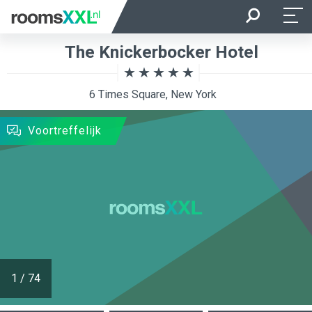
Aankomst
Vertrek
The Knickerbocker Hotel
Ligging van de kamer
Kamer
6 Times Square, New York
ZOEKEN
Voortreffelijk
1
/
74