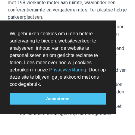
met 198 vierkante meter aan ruimte, waaronder een
conferentieruimte en vergaderruimtes. Ter plaatse heb je
parkeerplaatsen.
Afhankelijk van het accommodatiebeleid kan voor
Wij gebruiken cookies om u een betere
extra personen een toeslag in rekening worden
surfervaring te bieden, websiteverkeer te
gebracht.
analyseren, inhoud van de website te
Tijdens het inchecken dien je mogelijk een erkend
personaliseren en om gerichte reclame te
identiteitsbewijs met foto en een creditcard te
tonen. Lees meer over hoe wij cookies
verstrekken voor incidentele kosten.
gebruiken in onze
Privacyverklaring
. Door op
Speciale verzoeken worden onder voorbehoud van
deze site te blijven, ga je akkoord met ons
beschikbaarheid bij het inchecken ingewilligd.
cookiegebruik.
Hiervoor kunnen extra kosten in rekening worden
gebracht. Speciale verzoeken kunnen niet worden
gegarandeerd.
Accepteren
Deze accommodatie accepteert creditcards. Let
op: contante betalingen zijn niet toegestaan.
Contactloos betalen is mogelijk
Feesten of groepsevenementen ter plaatse zijn