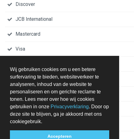
Discover
JCB International
Mastercard
Visa
Contanten
Wij gebruiken cookies om u een betere
surfervaring te bieden, websiteverkeer te
Bankpas
analyseren, inhoud van de website te
personaliseren en om gerichte reclame te
DIVERSEN
tonen. Lees meer over hoe wij cookies
gebruiken in onze
Privacyverklaring
. Door op
Geen extra bedden beschikbaar
deze site te blijven, ga je akkoord met ons
cookiegebruik.
Geen babybedden beschikbaar
Accepteren