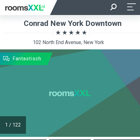
Aankomst
Vertrek
Conrad New York Downtown
Ligging van de kamer
Kamer
102 North End Avenue, New York
ZOEKEN
Fantastisch
1
/
122