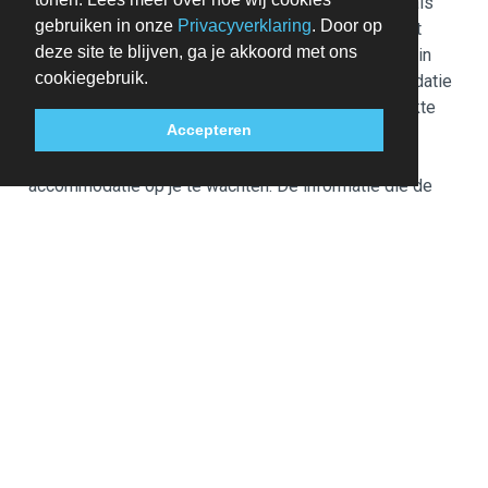
Deze accommodatie heeft buitenruimtes, zoals
gebruiken in onze
Privacyverklaring
. Door op
balkons, patio's en terrassen, die mogelijk niet
deze site te blijven, ga je akkoord met ons
geschikt zijn voor kinderen. We raden aan om in
cookiegebruik.
geval van twijfel vóór aankomst de accommodatie
te contacteren en te vragen of ze een geschikte
Accepteren
kamer voor je hebben.
Een receptiemedewerker staat bij aankomst in de
accommodatie op je te wachten. De informatie die de
accommodatie verstrekt, is mogelijk vertaald met
automatische vertaaltools.
Eén kind t/m 6 jaar oud verblijft gratis wanneer
hij/zij in dezelfde kamer als de ouders of voogd
slaapt en het aanwezige beddengoed gebruikt.
Gasten kunnen overal contactloos betalen.
De volgende kosten dienen bij de accommodatie te
worden betaald. De kosten kunnen inclusief
toepasselijke belastingen zijn:
De stad heft de volgende belasting: EUR 3.55 per