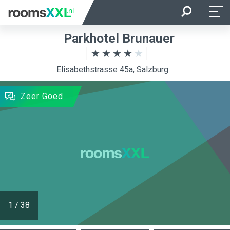
Aankomst
Vertrek
Parkhotel Brunauer
Ligging van de kamer
Kamer
Elisabethstrasse 45a, Salzburg
ZOEKEN
Zeer Goed
1
/
38