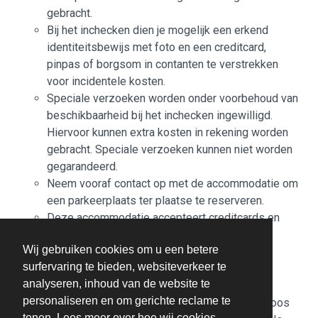
gebracht.
Bij het inchecken dien je mogelijk een erkend
identiteitsbewijs met foto en een creditcard,
pinpas of borgsom in contanten te verstrekken
voor incidentele kosten.
Speciale verzoeken worden onder voorbehoud van
beschikbaarheid bij het inchecken ingewilligd.
Hiervoor kunnen extra kosten in rekening worden
gebracht. Speciale verzoeken kunnen niet worden
gegarandeerd.
Neem vooraf contact op met de accommodatie om
een parkeerplaats ter plaatse te reserveren.
Deze accommodatie accepteert creditcards en
contante betalingen.
Wij gebruiken cookies om u een betere
Contactloos betalen is mogelijk
surfervaring te bieden, websiteverkeer te
De accommodatie beschikt over de volgende
analyseren, inhoud van de website te
veiligheidsvoorzieningen: brandblusser,
personaliseren en om gerichte reclame te
rookmelder, beveiligingssysteem en EHBO-doos
tonen. Lees meer over hoe wij cookies