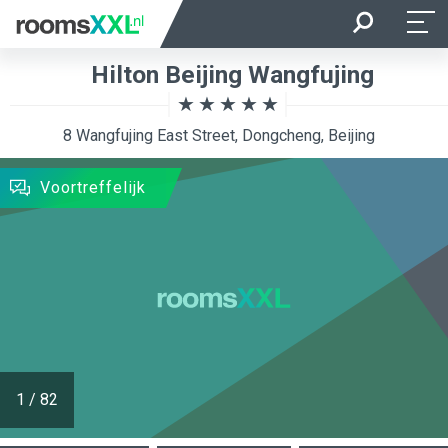
Aankomst
Vertrek
Hilton Beijing Wangfujing
Ligging van de kamer
Kamer
8 Wangfujing East Street, Dongcheng, Beijing
ZOEKEN
Voortreffelijk
1
/
82