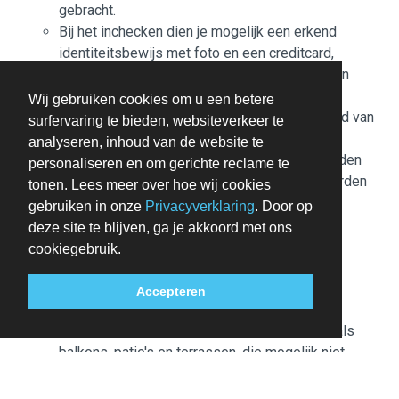
gebracht.
Bij het inchecken dien je mogelijk een erkend
identiteitsbewijs met foto en een creditcard,
pinpas of borgsom in contanten te verstrekken
voor incidentele kosten.
Wij gebruiken cookies om u een betere
Speciale verzoeken worden onder voorbehoud van
surfervaring te bieden, websiteverkeer te
beschikbaarheid bij het inchecken ingewilligd.
analyseren, inhoud van de website te
Hiervoor kunnen extra kosten in rekening worden
personaliseren en om gerichte reclame te
gebracht. Speciale verzoeken kunnen niet worden
tonen. Lees meer over hoe wij cookies
gegarandeerd.
gebruiken in onze
Privacyverklaring
. Door op
Deze accommodatie accepteert creditcards,
deze site te blijven, ga je akkoord met ons
pinpassen en contante betalingen.
cookiegebruik.
De accommodatie beschikt over de volgende
veiligheidsvoorzieningen: brandblusser en
Accepteren
rookmelder
Deze accommodatie heeft buitenruimtes, zoals
balkons, patio's en terrassen, die mogelijk niet
geschikt zijn voor kinderen. We raden aan om in
geval van twijfel vóór aankomst de accommodatie