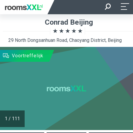
Aankomst
Vertrek
Conrad Beijing
Ligging van de kamer
Kamer
29 North Dongsanhuan Road, Chaoyang District, Beijing
ZOEKEN
Voortreffelijk
1
/
111