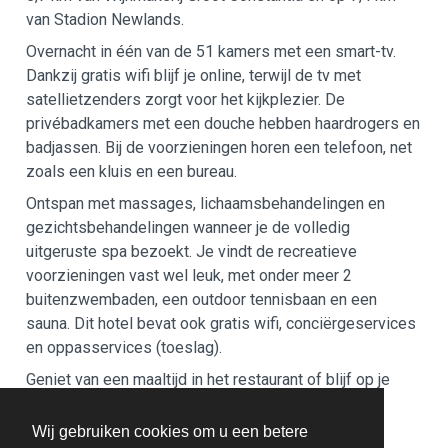
van Stadion Newlands.
Overnacht in één van de 51 kamers met een smart-tv.
Dankzij gratis wifi blijf je online, terwijl de tv met
satellietzenders zorgt voor het kijkplezier. De
privébadkamers met een douche hebben haardrogers en
badjassen. Bij de voorzieningen horen een telefoon, net
zoals een kluis en een bureau.
Ontspan met massages, lichaamsbehandelingen en
gezichtsbehandelingen wanneer je de volledig
uitgeruste spa bezoekt. Je vindt de recreatieve
voorzieningen vast wel leuk, met onder meer 2
buitenzwembaden, een outdoor tennisbaan en een
sauna. Dit hotel bevat ook gratis wifi, conciërgeservices
en oppasservices (toeslag).
Geniet van een maaltijd in het restaurant of blijf op je
kamer en profiteer in dit hotel van de 24-uurs
roomservice. Sluit je dag af met een drankje in een
Wij gebruiken cookies om u een betere