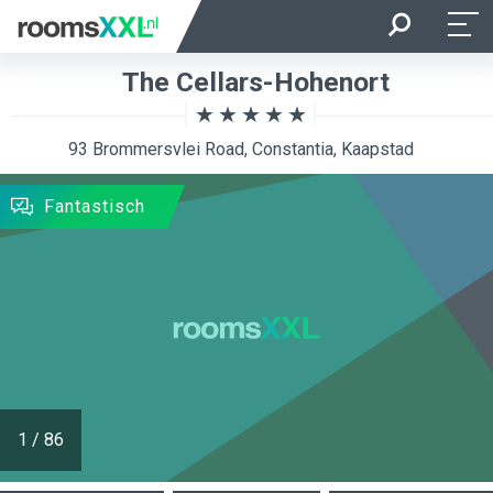
Aankomst
Vertrek
The Cellars-Hohenort
Ligging van de kamer
Kamer
93 Brommersvlei Road, Constantia, Kaapstad
ZOEKEN
Fantastisch
1
/
86