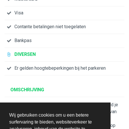
Visa
Contante betalingen niet toegelaten
Bankpas
DIVERSEN
Er gelden hoogtebeperkingen bij het parkeren
OMSCHRIJVING
Met een verblijf bij Hyatt Regency Cape Town bevind je
je in het hart van Kaapstad, op slechts 4 min. lopen van
Wij gebruiken cookies om u een betere
Long Street en op 1 min. rijden van Internationaal
surfervaring te bieden, websiteverkeer te
congrescentrum Kaapstad. Dit hotel in luxe stijl ligt op
analyseren, inhoud van de website te