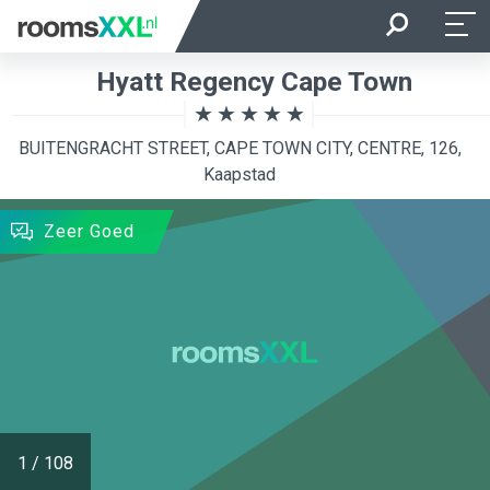
Aankomst
Vertrek
Hyatt Regency Cape Town
Ligging van de kamer
Kamer
BUITENGRACHT STREET, CAPE TOWN CITY, CENTRE, 126,
Kaapstad
ZOEKEN
Zeer Goed
1
/
108