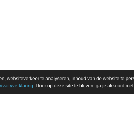
en, websiteverkeer te analyseren, inhoud van de website te per
rivacyverklaring
. Door op deze site te blijven, ga je akkoord me