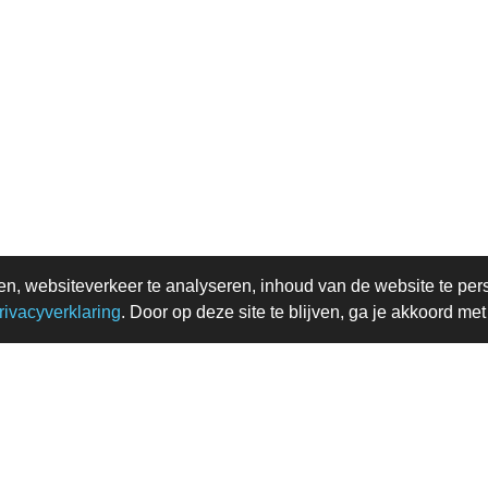
en, websiteverkeer te analyseren, inhoud van de website te per
rivacyverklaring
. Door op deze site te blijven, ga je akkoord me