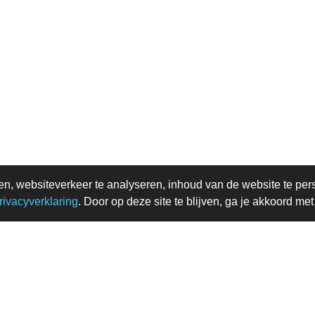
en, websiteverkeer te analyseren, inhoud van de website te per
rivacyverklaring
. Door op deze site te blijven, ga je akkoord me