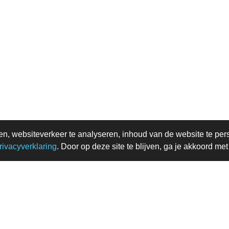
en, websiteverkeer te analyseren, inhoud van de website te per
rivacyverklaring
. Door op deze site te blijven, ga je akkoord me