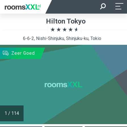
Aankomst
Vertrek
Hilton Tokyo
Ligging van de kamer
Kamer
6-6-2, Nishi-Shinjuku, Shinjuku-ku, Tokio
ZOEKEN
Zeer Goed
1
/
114