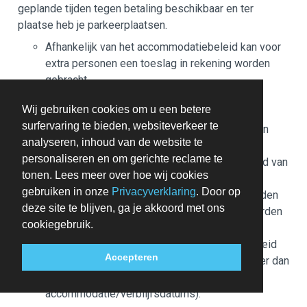
geplande tijden tegen betaling beschikbaar en ter
plaatse heb je parkeerplaatsen.
Afhankelijk van het accommodatiebeleid kan voor
extra personen een toeslag in rekening worden
gebracht.
Bij het inchecken dien je mogelijk een erkend
Wij gebruiken cookies om u een betere
identiteitsbewijs met foto en een creditcard,
surfervaring te bieden, websiteverkeer te
pinpas of borgsom in contanten te verstrekken
analyseren, inhoud van de website te
voor incidentele kosten.
personaliseren en om gerichte reclame te
Speciale verzoeken worden onder voorbehoud van
tonen. Lees meer over hoe wij cookies
beschikbaarheid bij het inchecken ingewilligd.
gebruiken in onze
Privacyverklaring
. Door op
Hiervoor kunnen extra kosten in rekening worden
deze site te blijven, ga je akkoord met ons
gebracht. Speciale verzoeken kunnen niet worden
cookiegebruik.
gegarandeerd.
Er geldt mogelijk een speciaal annuleringsbeleid
Accepteren
of aparte toeslag voor groepsboekingen (meer dan
8 kamers voor dezelfde
accommodatie/verblijfsdatums).