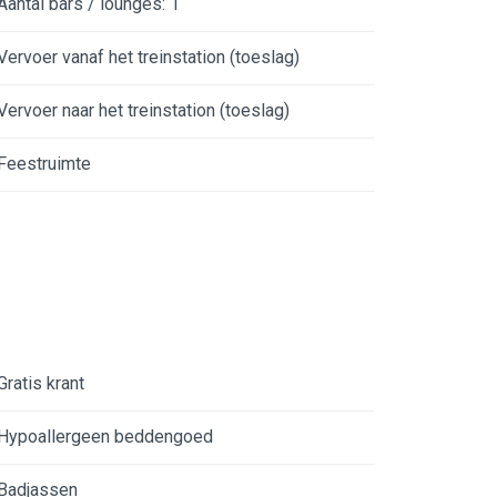
Aantal bars / lounges: 1
Vervoer vanaf het treinstation (toeslag)
Vervoer naar het treinstation (toeslag)
Feestruimte
Gratis krant
Hypoallergeen beddengoed
Badjassen