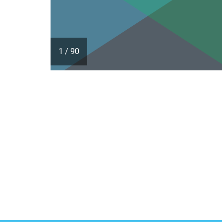
1
/
90