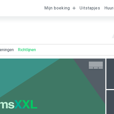
Ligging van de
Mijn boeking
Uitstapjes
Huur
omst
Vertrek
K
kamer
eningen
Richtlijnen