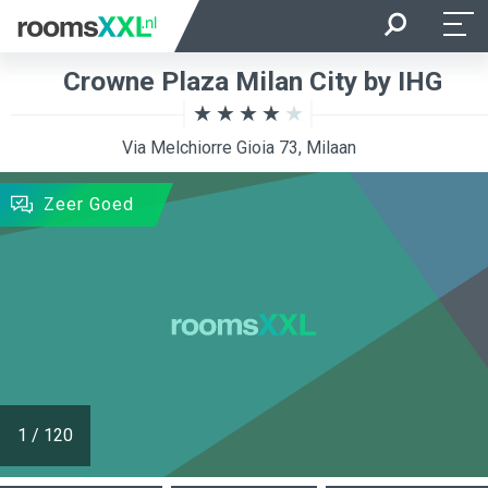
Aankomst
Vertrek
Crowne Plaza Milan City by IHG
Ligging van de kamer
Kamer
Via Melchiorre Gioia 73, Milaan
ZOEKEN
Zeer Goed
1
/
120