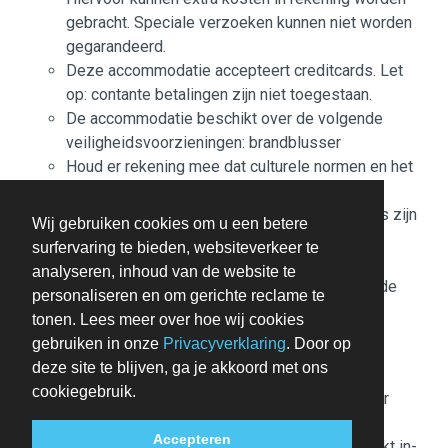
gebracht. Speciale verzoeken kunnen niet worden
gegarandeerd.
Deze accommodatie accepteert creditcards. Let
op: contante betalingen zijn niet toegestaan.
De accommodatie beschikt over de volgende
veiligheidsvoorzieningen: brandblusser
Houd er rekening mee dat culturele normen en het
gastenbeleid per land en per accommodatie
kunnen verschillen. De gegeven beleidsregels zijn
Wij gebruiken cookies om u een betere
verstrekt door de accommodatie.
surfervaring te bieden, websiteverkeer te
Een receptiemedewerker staat bij aankomst in de
analyseren, inhoud van de website te
accommodatie op je te wachten. De informatie die de
personaliseren en om gerichte reclame te
accommodatie verstrekt, is mogelijk vertaald met
tonen. Lees meer over hoe wij cookies
automatische vertaaltools.
gebruiken in onze
Privacyverklaring
. Door op
Contactloos uitchecken is mogelijk.
deze site te blijven, ga je akkoord met ons
cookiegebruik.
Toeslag voor het ontbijtbuffet: ca. EUR 20 voor
volwassenen en ca. EUR 20 voor kinderen
Accepteren
Parkeerkosten: EUR 12 per dag (incl. onbeperkt in-