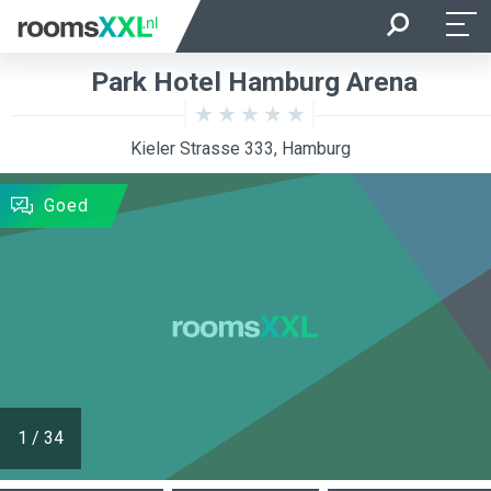
Aankomst
Vertrek
Park Hotel Hamburg Arena
Ligging van de kamer
Kamer
Kieler Strasse 333, Hamburg
ZOEKEN
Goed
1
/
34